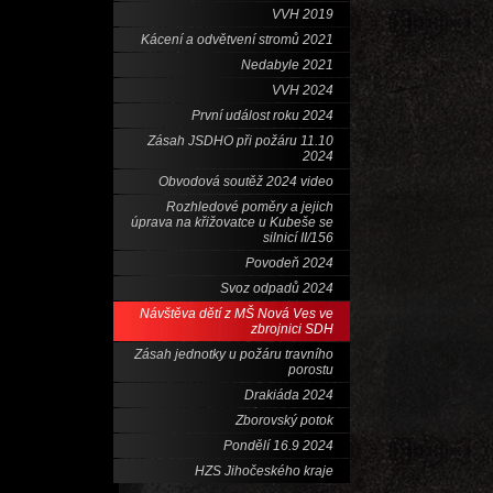
VVH 2019
Kácení a odvětvení stromů 2021
Nedabyle 2021
VVH 2024
První událost roku 2024
Zásah JSDHO při požáru 11.10
2024
Obvodová soutěž 2024 video
Rozhledové poměry a jejich
úprava na křižovatce u Kubeše se
silnicí II/156
Povodeň 2024
Svoz odpadů 2024
Návštěva dětí z MŠ Nová Ves ve
zbrojnici SDH
Zásah jednotky u požáru travního
porostu
Drakiáda 2024
Zborovský potok
Pondělí 16.9 2024
HZS Jihočeského kraje