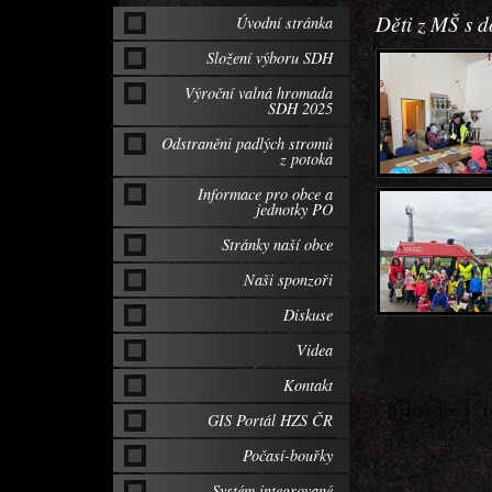
Děti z MŠ s d
Úvodní stránka
Složení výboru SDH
Výroční valná hromada
SDH 2025
Odstraněni padlých stromů
z potoka
Informace pro obce a
jednotky PO
Stránky naší obce
Naši sponzoři
Diskuse
Videa
Kontakt
GIS Portál HZS ČR
Počasí-bouřky
Systém integrované