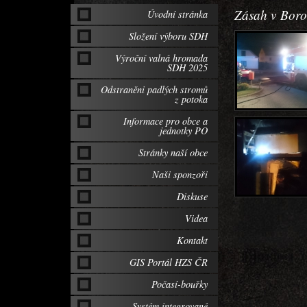
Zásah v Boro
Úvodní stránka
Složení výboru SDH
Výroční valná hromada
SDH 2025
Odstraněni padlých stromů
z potoka
Informace pro obce a
jednotky PO
Stránky naší obce
Naši sponzoři
Diskuse
Videa
Kontakt
GIS Portál HZS ČR
Počasí-bouřky
Systém integrované