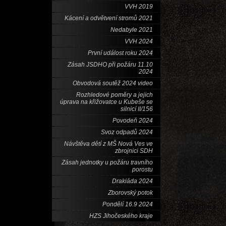
VVH 2019
Kácení a odvětvení stromů 2021
Nedabyle 2021
VVH 2024
První událost roku 2024
Zásah JSDHO při požáru 11.10
2024
Obvodová soutěž 2024 video
Rozhledové poměry a jejich
úprava na křižovatce u Kubeše se
silnicí II/156
Povodeň 2024
Svoz odpadů 2024
Návštěva dětí z MŠ Nová Ves ve
zbrojnici SDH
Zásah jednotky u požáru travního
porostu
Drakiáda 2024
Zborovský potok
Pondělí 16.9 2024
HZS Jihočeského kraje