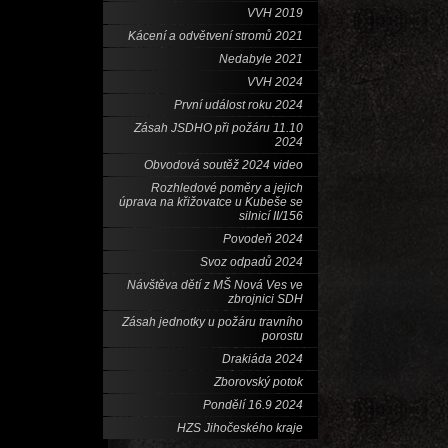
VVH 2019
Kácení a odvětvení stromů 2021
Nedabyle 2021
VVH 2024
První událost roku 2024
Zásah JSDHO při požáru 11.10
2024
Obvodová soutěž 2024 video
Rozhledové poměry a jejich
úprava na křižovatce u Kubeše se
silnicí II/156
Povodeň 2024
Svoz odpadů 2024
Návštěva dětí z MŠ Nová Ves ve
zbrojnici SDH
Zásah jednotky u požáru travního
porostu
Drakiáda 2024
Zborovský potok
Pondělí 16.9 2024
HZS Jihočeského kraje