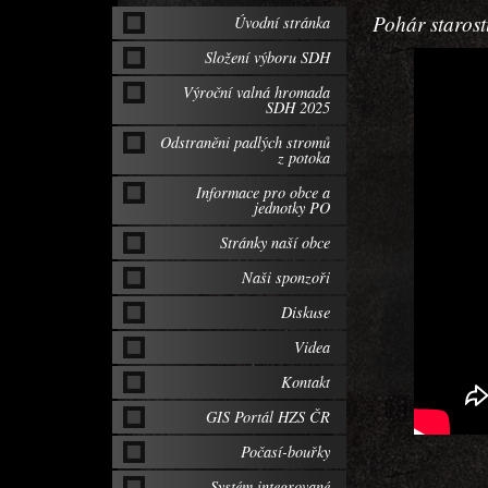
Pohár staros
Úvodní stránka
Složení výboru SDH
Výroční valná hromada
SDH 2025
Odstraněni padlých stromů
z potoka
Informace pro obce a
jednotky PO
Stránky naší obce
Naši sponzoři
Diskuse
Videa
Kontakt
GIS Portál HZS ČR
Počasí-bouřky
Systém integrované