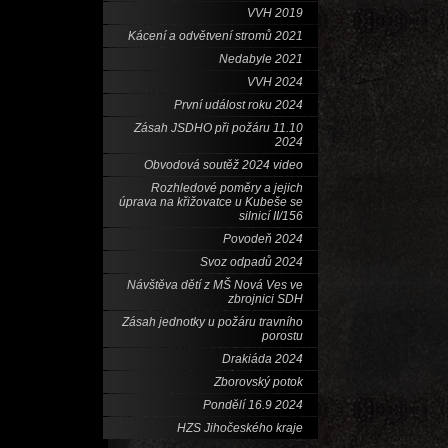
VVH 2019
Kácení a odvětvení stromů 2021
Nedabyle 2021
VVH 2024
První událost roku 2024
Zásah JSDHO při požáru 11.10
2024
Obvodová soutěž 2024 video
Rozhledové poměry a jejich
úprava na křižovatce u Kubeše se
silnicí II/156
Povodeň 2024
Svoz odpadů 2024
Návštěva dětí z MŠ Nová Ves ve
zbrojnici SDH
Zásah jednotky u požáru travního
porostu
Drakiáda 2024
Zborovský potok
Pondělí 16.9 2024
HZS Jihočeského kraje