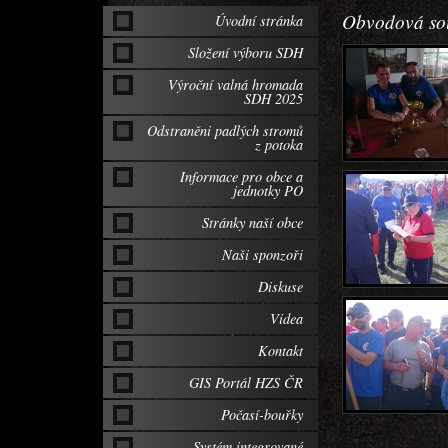
Obvodová so
Úvodní stránka
Složení výboru SDH
Výroční valná hromada
SDH 2025
Odstraněni padlých stromů
z potoka
Informace pro obce a
jednotky PO
Stránky naší obce
Naši sponzoři
Diskuse
Videa
Kontakt
GIS Portál HZS ČR
Počasí-bouřky
Systém integrované