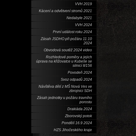
VVH 2019
Kácení a odvětvení stromů 2021
Nedabyle 2021
VVH 2024
První událost roku 2024
Zásah JSDHO při požáru 11.10
2024
Obvodová soutěž 2024 video
Rozhledové poměry a jejich
úprava na křižovatce u Kubeše se
silnicí II/156
Povodeň 2024
Svoz odpadů 2024
Návštěva dětí z MŠ Nová Ves ve
zbrojnici SDH
Zásah jednotky u požáru travního
porostu
Drakiáda 2024
Zborovský potok
Pondělí 16.9 2024
HZS Jihočeského kraje