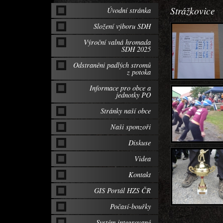
Strážkovice
Úvodní stránka
Složení výboru SDH
Výroční valná hromada
SDH 2025
Odstraněni padlých stromů
z potoka
Informace pro obce a
jednotky PO
Stránky naší obce
Naši sponzoři
Diskuse
Videa
Kontakt
GIS Portál HZS ČR
Počasí-bouřky
Systém integrované