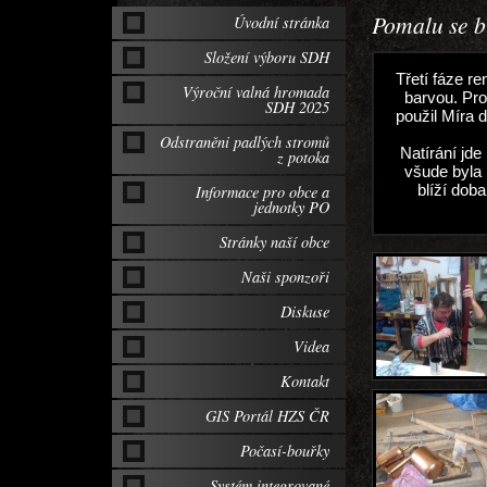
Pomalu se b
Úvodní stránka
Složení výboru SDH
Třetí fáze r
Výroční valná hromada
barvou. Pro
SDH 2025
použil Míra d
Odstraněni padlých stromů
Natírání jde
z potoka
všude byla 
blíží dob
Informace pro obce a
jednotky PO
Stránky naší obce
Naši sponzoři
Diskuse
Videa
Kontakt
GIS Portál HZS ČR
Počasí-bouřky
Systém integrované