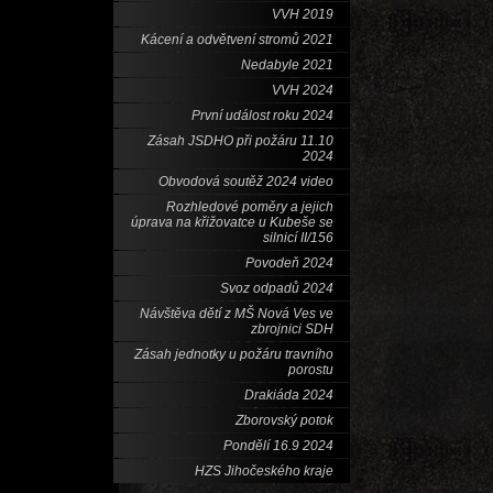
VVH 2019
Kácení a odvětvení stromů 2021
Nedabyle 2021
VVH 2024
První událost roku 2024
Zásah JSDHO při požáru 11.10
2024
Obvodová soutěž 2024 video
Rozhledové poměry a jejich
úprava na křižovatce u Kubeše se
silnicí II/156
Povodeň 2024
Svoz odpadů 2024
Návštěva dětí z MŠ Nová Ves ve
zbrojnici SDH
Zásah jednotky u požáru travního
porostu
Drakiáda 2024
Zborovský potok
Pondělí 16.9 2024
HZS Jihočeského kraje