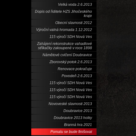
Velká voda 2.6.2013
Dopis od řiditele HZS Jihočeského
kraje
Obecní slavnosti 2012
Výroční valná hromada 1.12.2012
115 výročí SDH Nová Ves
Zahájení rekonstrukce vahadlové
stříkačky zakoupené v roce 1898
Námětové cvičení Doubravice
Zborovský potok 2.6.2013
Renovace pokračuje
Povodeň 2.6.2013
115 výročí SDH Nová Ves
115 výročí SDH Nová Ves
115 výročí SDH Nová Ves
Novoveské slavnosti 2013
Doubravice 2013
Doubravice 2013 holky
Branná hra 2021
Pomalu se bude finišovat