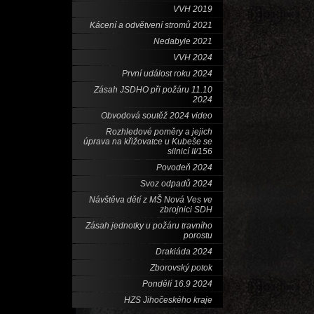
VVH 2019
Kácení a odvětvení stromů 2021
Nedabyle 2021
VVH 2024
První událost roku 2024
Zásah JSDHO při požáru 11.10
2024
Obvodová soutěž 2024 video
Rozhledové poměry a jejich
úprava na křižovatce u Kubeše se
silnicí II/156
Povodeň 2024
Svoz odpadů 2024
Návštěva dětí z MŠ Nová Ves ve
zbrojnici SDH
Zásah jednotky u požáru travního
porostu
Drakiáda 2024
Zborovský potok
Pondělí 16.9 2024
HZS Jihočeského kraje