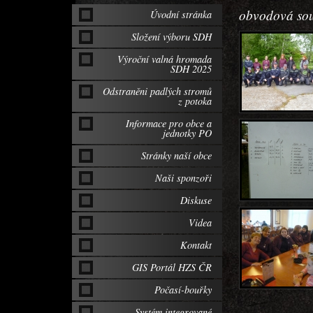
obvodová sou
Úvodní stránka
Složení výboru SDH
Výroční valná hromada
SDH 2025
Odstraněni padlých stromů
z potoka
Informace pro obce a
jednotky PO
Stránky naší obce
Naši sponzoři
Diskuse
Videa
Kontakt
GIS Portál HZS ČR
Počasí-bouřky
Systém integrované