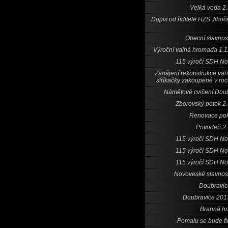
Velká voda 2
Dopis od řiditele HZS Jiho
Obecní slavnos
Výroční valná hromada 1.
115 výročí SDH N
Zahájení rekonstrukce va
stříkačky zakoupené v ro
Námětové cvičení Dou
Zborovský potok 2
Renovace pok
Povodeň 2.
115 výročí SDH N
115 výročí SDH N
115 výročí SDH N
Novoveské slavnos
Doubravic
Doubravice 201
Branná h
Pomalu se bude fi