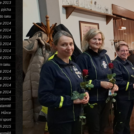
e 2013
a pýcha
do laku
v 2014
v 2014
tů 2014
tů 2014
tů 2014
tí 2014
m laku.
ti 2014
ti 2014
ce 2014
ce 2014
 stromů
alamitě
a Hůrce
í sport
ň 2015
Nesměň