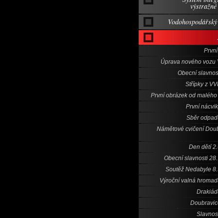
výstražné
Vodohospodářský 
První
Úprava nového vozu 
Obecní slavnos
Střípky z V
První obrázek od malého
První nácvi
Sběr odpad
Námětové cvičení Dou
Den dětí 2
Obecní slavnosti 28
Soutěž Nedabyle 8
Výroční valná hroma
Drakiád
Doubravic
Slavnos