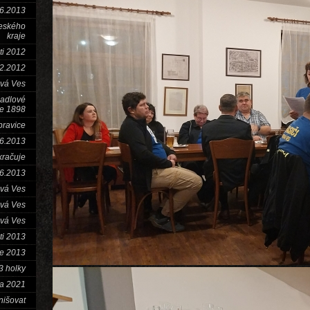
.6.2013
českého
kraje
ti 2012
12.2012
ová Ves
hadlové
ce 1898
bravice
.6.2013
račuje
6.2013
ová Ves
ová Ves
ová Ves
ti 2013
e 2013
3 holky
ra 2021
nišovat