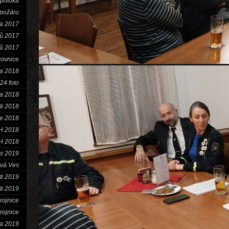
 potoka
 požáru
a 2017
tů 2017
tů 2017
rovnice
a 2018
24 foto
a 2018
ti 2018
ce 2018
H 2018
H 2018
s 2019
vá Ves
ti 2019
ti 2019
rojnice
rojnice
a 2019