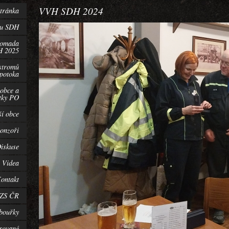
VVH SDH 2024
tránka
ru SDH
romada
H 2025
stromů
 potoka
 obce a
tky PO
ší obce
onzoři
iskuse
Videa
ontakt
HZS ČR
bouřky
grované