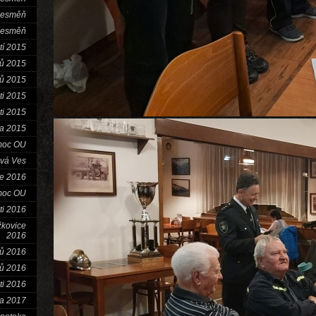
Nesměň
Nesměň
tí 2015
tů 2015
tů 2015
ti 2015
ti 2015
a 2015
moc OU
vá Ves
ce 2016
moc OU
ti 2016
žkovice
2016
tů 2016
tů 2016
ti 2016
a 2017