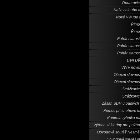
Doubravic
Naše chlouba 
Nové VW jde 
Římo
Římo
Pohár staros
Pohár staros
Pohár staros
Den Dě
VW v nové
Obecní slavnos
Obecní slavnos
Strážkovi
Strážkovi
Zásah SDH u padlých
Pomoc při sněhové k
Kontrola rybníka n
Výroba základny pro požárn
Obvodová soutěž Nesmě
Obvodová soutěž 