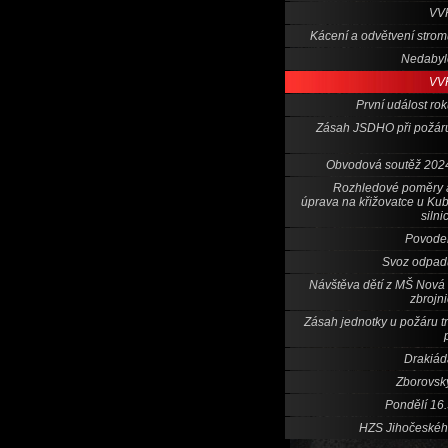
VV
Kácení a odvětvení stro
Nedabyl
VV
První událost ro
Zásah JSDHO při požár
Obvodová soutěž 202
Rozhledové poměry a
úprava na křižovatce u Ku
silni
Povode
Svoz odpad
Návštěva dětí z MŠ Nová
zbrojn
Zásah jednotky u požáru t
Drakiád
Zborovsk
Pondělí 16
HZS Jihočeskéh