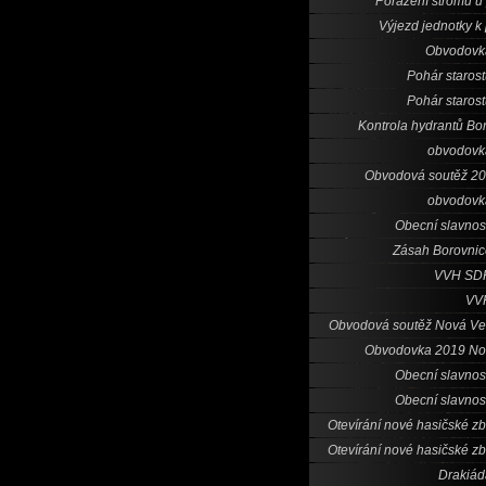
Porážení stromů u
Výjezd jednotky k
Obvodovk
Pohár staros
Pohár staros
Kontrola hydrantů Bo
obvodovk
Obvodová soutěž 20
obvodovk
Obecní slavnos
Zásah Borovni
VVH SD
VV
Obvodová soutěž Nová Ve
Obvodovka 2019 No
Obecní slavnos
Obecní slavnos
Otevírání nové hasičské zb
Otevírání nové hasičské zb
Drakiád