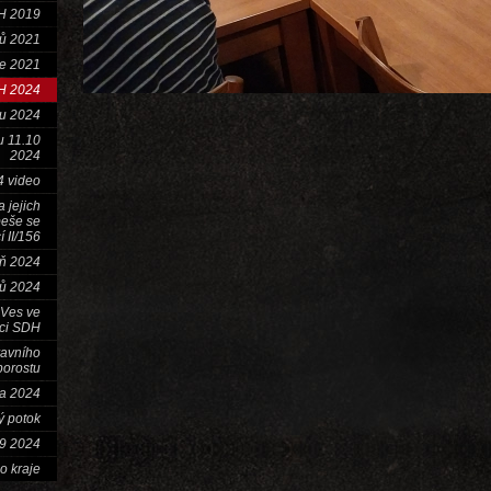
H 2019
mů 2021
e 2021
H 2024
ku 2024
u 11.10
2024
4 video
 jejich
beše se
cí II/156
ň 2024
ů 2024
 Ves ve
ici SDH
ravního
porostu
a 2024
ý potok
.9 2024
o kraje