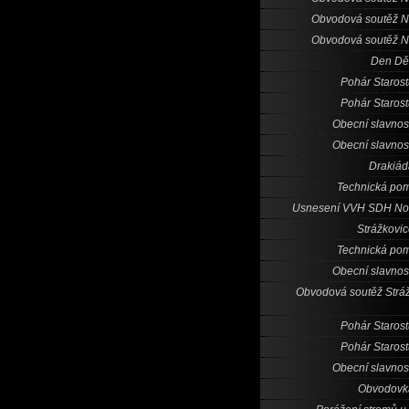
Obvodová soutěž 
Obvodová soutěž 
Den Dě
Pohár Staros
Pohár Staros
Obecní slavnos
Obecní slavnos
Drakiád
Technická po
Usnesení VVH SDH No
Strážkovi
Technická po
Obecní slavnos
Obvodová soutěž Strá
Pohár Staros
Pohár Staros
Obecní slavnos
Obvodovk