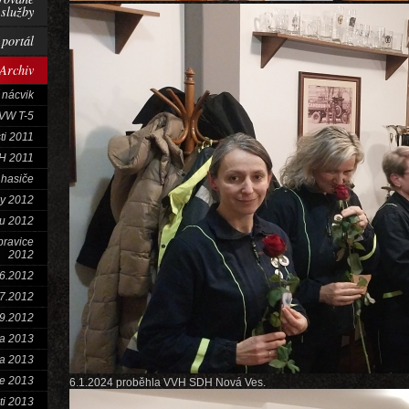
 služby
portál
Archiv
 nácvik
VW T-5
ti 2011
VH 2011
 hasiče
ky 2012
u 2012
bravice
2012
.6.2012
.7.2012
.9.2012
da 2013
a 2013
e 2013
6.1.2024 proběhla VVH SDH Nová Ves.
ti 2013