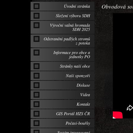
Obvodová so
Úvodní stránka
Složení výboru SDH
Výroční valná hromada
SDH 2025
Odstraněni padlých stromů
z potoka
Informace pro obce a
jednotky PO
Stránky naší obce
Naši sponzoři
Diskuse
Videa
Kontakt
GIS Portál HZS ČR
Počasí-bouřky
Systém integrované