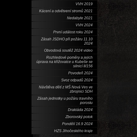
VVH 2019
Kácení a odvětvení stromů 2021
Nedabyle 2021
VVH 2024
První událost roku 2024
Zásah JSDHO při požáru 11.10
2024
Obvodová soutěž 2024 video
Rozhledové poměry a jejich
úprava na křižovatce u Kubeše se
silnicí II/156
Povodeň 2024
Svoz odpadů 2024
Návštěva dětí z MŠ Nová Ves ve
zbrojnici SDH
Zásah jednotky u požáru travního
porostu
Drakiáda 2024
Zborovský potok
Pondělí 16.9 2024
HZS Jihočeského kraje