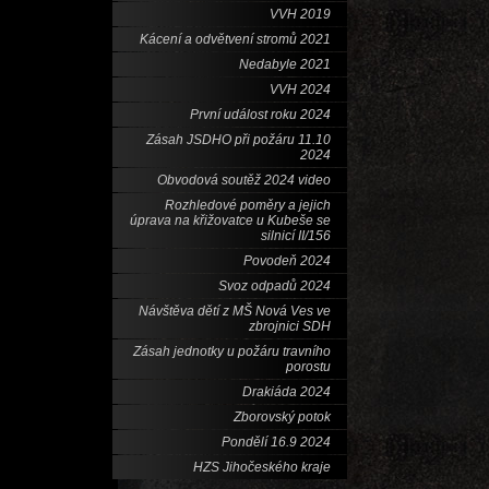
VVH 2019
Kácení a odvětvení stromů 2021
Nedabyle 2021
VVH 2024
První událost roku 2024
Zásah JSDHO při požáru 11.10
2024
Obvodová soutěž 2024 video
Rozhledové poměry a jejich
úprava na křižovatce u Kubeše se
silnicí II/156
Povodeň 2024
Svoz odpadů 2024
Návštěva dětí z MŠ Nová Ves ve
zbrojnici SDH
Zásah jednotky u požáru travního
porostu
Drakiáda 2024
Zborovský potok
Pondělí 16.9 2024
HZS Jihočeského kraje