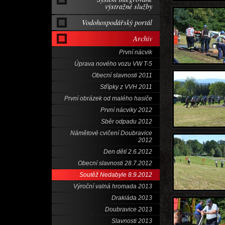
výstražné služby
Vodohospodářský portál
Archiv
První nácvik
Úprava nového vozu VW T-5
Obecní slavnosti 2011
Střípky z VVH 2011
První obrázek od malého hasiče
První nácviky 2012
Sběr odpadu 2012
Námětové cvičení Doubravice
2012
Den dětí 2.6.2012
Obecní slavnosti 28.7.2012
Soutěž Nedabyle 8.9.2012
Výroční valná hromada 2013
Drakiáda 2013
Doubravice 2013
Slavnosti 2013