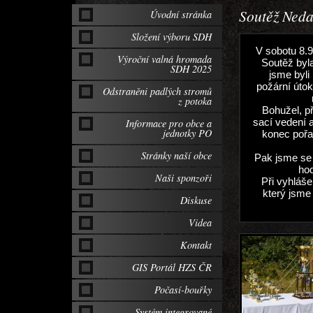
Soutěž Neda
Úvodní stránka
Složení výboru SDH
V sobotu 8.9
Výroční valná hromada
Soutěž byla
SDH 2025
jsme byli
požární úto
Odstraněni padlých stromů
z potoka
Bohužel, p
sací vedení 
Informace pro obce a
jednotky PO
konec pořad
Stránky naší obce
Pak jsme se 
hod
Naši sponzoři
Při vyhláše
který jsme
Diskuse
Videa
Kontakt
GIS Portál HZS ČR
Počasí-bouřky
Systém integrované