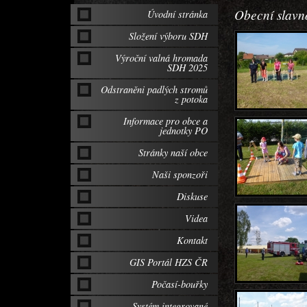
Obecní slavn
Úvodní stránka
Složení výboru SDH
Výroční valná hromada
SDH 2025
Odstraněni padlých stromů
z potoka
Informace pro obce a
jednotky PO
Stránky naší obce
Naši sponzoři
Diskuse
Videa
Kontakt
GIS Portál HZS ČR
Počasí-bouřky
Systém integrované