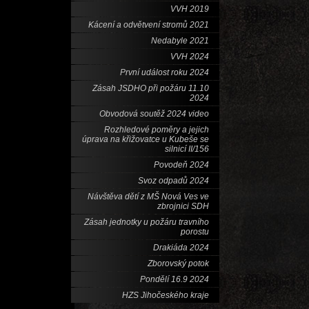
VVH 2019
Kácení a odvětvení stromů 2021
Nedabyle 2021
VVH 2024
První událost roku 2024
Zásah JSDHO při požáru 11.10
2024
Obvodová soutěž 2024 video
Rozhledové poměry a jejich
úprava na křižovatce u Kubeše se
silnicí II/156
Povodeň 2024
Svoz odpadů 2024
Návštěva dětí z MŠ Nová Ves ve
zbrojnici SDH
Zásah jednotky u požáru travního
porostu
Drakiáda 2024
Zborovský potok
Pondělí 16.9 2024
HZS Jihočeského kraje