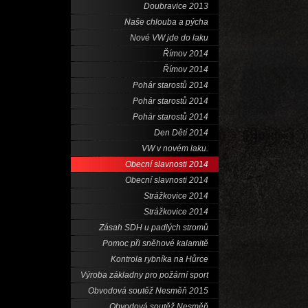
Doubravice 2013
Naše chlouba a pýcha
Nové VW jde do laku
Římov 2014
Římov 2014
Pohár starostů 2014
Pohár starostů 2014
Pohár starostů 2014
Den Dětí 2014
VW v novém laku.
Obecní slavnosti 2014
Obecní slavnosti 2014
Strážkovice 2014
Strážkovice 2014
Zásah SDH u padlých stromů
Pomoc při sněhové kalamitě
Kontrola rybníka na Hůrce
Výroba základny pro požární sport
Obvodová soutěž Nesměň 2015
Obvodová soutěž Nesměň