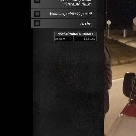
výstražné služby
Vodohospodářský portál
Archiv
NÁVŠTĚVNÍKŮ STRÁNKY
celkem
132 143