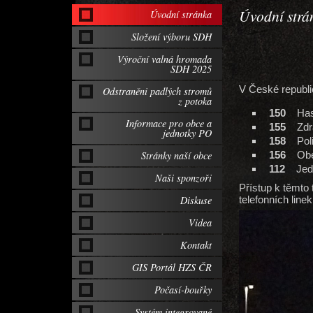
Úvodní strá
Úvodní stránka
Složení výboru SDH
Tí
Výroční valná hromada
SDH 2025
V České republic
Odstraněni padlých stromů
z potoka
150
Hasi
Informace pro obce a
155
Zdrav
jednotky PO
158
Poli
Stránky naší obce
156
Obecn
112
Jedno
Naši sponzoři
Přístup k těmto
Diskuse
telefonních line
Videa
Kontakt
GIS Portál HZS ČR
Počasí-bouřky
Systém integrované